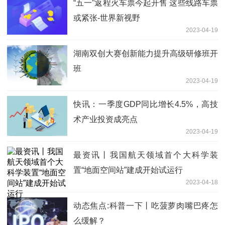
“五一”返程火车票今起开售 这些线路车票
或紧张-世界新视野
2023-04-19
湖南双创大赛创新能力提升高级研修班开
班
2023-04-19
快讯：一季度GDP同比增长4.5%，高技
术产业投资成亮点
2023-04-19
最资讯丨我国航天领域首个大科学装
置“地面空间站”建成开始试运行
2023-04-18
动态焦点:科普一下丨吃菠萝肉嘴巴疼怎
么缓解？