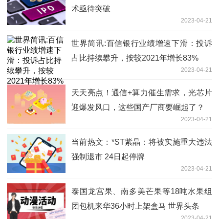
术亟待突破
2023-04-21
世界简讯:百信银行业绩增速下滑：投诉
占比持续攀升，按较2021年增长83%
2023-04-21
天天亮点！通信+算力催生需求，光芯片
迎爆发风口，这些国产厂商要崛起了？
2023-04-21
当前热文：*ST紫晶：将被实施重大违法
强制退市 24日起停牌
2023-04-21
泰国龙宫果、南多美芒果等18吨水果组
团包机来华36小时上架盒马 世界头条
2023-04-21