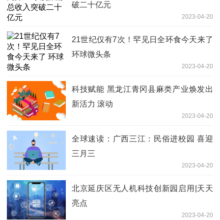
破二十亿元
2023-04-20
21世纪仅有7次！罕见日全环食今天来了
环球微头条
2023-04-20
科技赋能 黑龙江青冈县麻类产业焕发出
新活力 滚动
2023-04-20
全球速读：广西三江：民俗进校园 喜迎
三月三
2023-04-20
北京延庆区无人机科技创新园启用|天天
亮点
2023-04-20