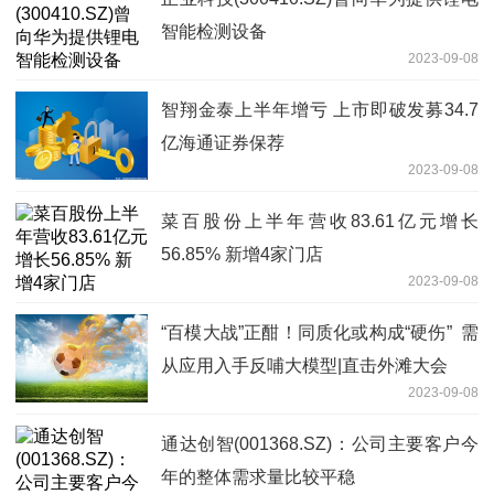
智能检测设备
2023-09-08
智翔金泰上半年增亏 上市即破发募34.7
亿海通证券保荐
2023-09-08
菜百股份上半年营收83.61亿元增长
56.85% 新增4家门店
2023-09-08
“百模大战”正酣！同质化或构成“硬伤” 需
从应用入手反哺大模型|直击外滩大会
2023-09-08
通达创智(001368.SZ)：公司主要客户今
年的整体需求量比较平稳