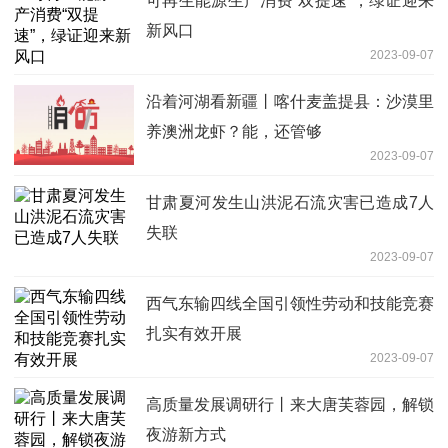
可再生能源生产消费“双提速”，绿证迎来
新风口
2023-09-07
沿着河湖看新疆丨喀什麦盖提县：沙漠里
养澳洲龙虾？能，还管够
2023-09-07
甘肃夏河发生山洪泥石流灾害已造成7人
失联
2023-09-07
西气东输四线全国引领性劳动和技能竞赛
扎实有效开展
2023-09-07
高质量发展调研行丨来大唐芙蓉园，解锁
夜游新方式