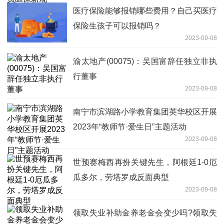
医疗保险能够报销哪些费用？自己买医疗
保险生孩子可以报销吗？
2023-09-08
渝太地产(00075)：吴国富辞任独立非执
行董事
2023-09-08
南宁市滨湖路小学教育集团英华校区开展
2023年“教师节·爱生日”主题活动
2023-09-08
世预赛梅西再扮关键先生，阿根廷1-0厄
瓜多尔，劳塔罗成反面典型
2023-09-08
领取失业补助金养老金会变少吗?领取失