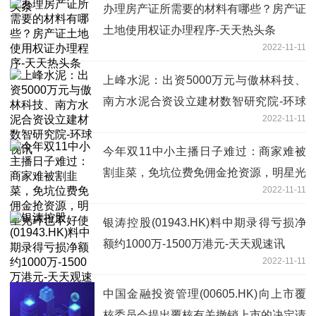
办理房产证所需要的材料有哪些？房产证
土地使用权证办理程序-天天热头条
2022-11-11
上峰水泥：出资5000万元与傲林科技、
南方水泥合资设立建材数智研究院-环球
2022-11-11
视讯
今年双11中小主播日子难过：商家难被
割韭菜，免坑位费免佣金抢资源，明星光
2022-11-11
环也不好使
银涛控股(01943.HK)料中期录得亏损净
额约1000万-1500万港元-天天观速讯
2022-11-11
中国金融投资管理(00605.HK)向上市覆
核委员会提出覆核有关撤销上市的决定请