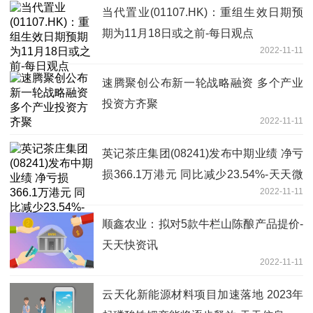
当代置业(01107.HK)：重组生效日期预
期为11月18日或之前-每日观点
2022-11-11
速腾聚创公布新一轮战略融资 多个产业
投资方齐聚
2022-11-11
英记茶庄集团(08241)发布中期业绩 净亏
损366.1万港元 同比减少23.54%-天天微
2022-11-11
头条
顺鑫农业：拟对5款牛栏山陈酿产品提价-
天天快资讯
2022-11-11
云天化新能源材料项目加速落地 2023年